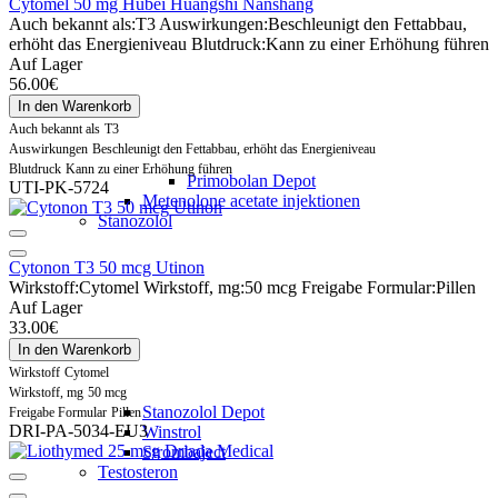
Cytomel 50 mg Hubei Huangshi Nanshang
Auch bekannt als:
T3
Auswirkungen:
Beschleunigt den Fettabbau,
erhöht das Energieniveau
Blutdruck:
Kann zu einer Erhöhung führen
Auf Lager
56.00€
In den Warenkorb
Auch bekannt als
T3
Auswirkungen
Beschleunigt den Fettabbau, erhöht das Energieniveau
Blutdruck
Kann zu einer Erhöhung führen
Primobolan Depot
UTI-PK-5724
Metenolone acetate injektionen
Stanozolol
Cytonon T3 50 mcg Utinon
Wirkstoff:
Cytomel
Wirkstoff, mg:
50 mcg
Freigabe Formular:
Pillen
Auf Lager
33.00€
In den Warenkorb
Wirkstoff
Cytomel
Wirkstoff, mg
50 mcg
Stanozolol Depot
Freigabe Formular
Pillen
DRI-PA-5034-EU3
Winstrol
Strombaject
Testosteron