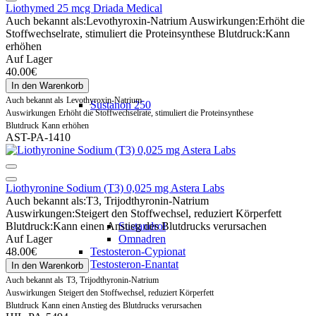
Liothymed 25 mcg Driada Medical
Auch bekannt als:
Levothyroxin-Natrium
Auswirkungen:
Erhöht die
Stoffwechselrate, stimuliert die Proteinsynthese
Blutdruck:
Kann
erhöhen
Auf Lager
40.00€
In den Warenkorb
Auch bekannt als
Levothyroxin-Natrium
Sustanon 250
Auswirkungen
Erhöht die Stoffwechselrate, stimuliert die Proteinsynthese
Blutdruck
Kann erhöhen
AST-PA-1410
Liothyronine Sodium (T3) 0,025 mg Astera Labs
Auch bekannt als:
T3, Trijodthyronin-Natrium
Auswirkungen:
Steigert den Stoffwechsel, reduziert Körperfett
Blutdruck:
Kann einen Anstieg des Blutdrucks verursachen
Sustandrol
Auf Lager
Omnadren
48.00€
Testosteron-Cypionat
Testosteron-Enantat
In den Warenkorb
Auch bekannt als
T3, Trijodthyronin-Natrium
Auswirkungen
Steigert den Stoffwechsel, reduziert Körperfett
Blutdruck
Kann einen Anstieg des Blutdrucks verursachen