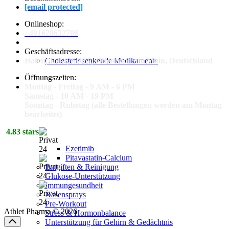
[email protected]
Onlineshop:
+491628632706
Geschäftsadresse:
Hafenpl. 1-3, 63067, Offenbach am Main, Deutschland
Cholesterinsenkende Medikamente
Öffnungszeiten:
Montag - Freitag - 9 AM - 6 PM
Samstag - 10 AM - 19 PM
Sonntag - Ruhetag (alle Bestellungen werden am Montag
bearbeitet)
4.83 stars
Ezetimib
Pitavastatin-Calcium
Entgiften & Reinigung
Glukose-Unterstützung
Immungesundheit
Nasensprays
Pre-Workout
Athlet Pharma © 2026
Stress & Hormonbalance
Unterstützung für Gehirn & Gedächtnis