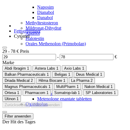
Naposim
Dianabol
Danabol
Methyltestosteron
Mildronat-Dihydrat
Fettverbrenner
Andriol
Cytomel
Halotestin
Orales Methenolon (Primobolan)
29
-
78
€
Preis
-
€
Marke
Abdi Ibragim
1
Astera Labs
1
Axio Labs
1
Balkan Pharmaceuticals
1
Beligas
1
Deus Medical
1
Driada Medical
2
Hilma Biocare
1
La Pharma
2
Magnus Pharmaceuticals
1
MultiPharm
1
Nakon Medical
1
Ortesa
1
Pharmacom
1
Somatrop-lab
1
SP Laboratories
1
Methenolon-Acetat
Metenolone enantate tabletten
Utinon
1
Oxandrolon
Zurücksetzen
Filter anwenden
Filter anwenden
Der Hit des Tages