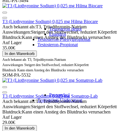
HIL-PA-5494
T3 (Liothyronine Sodium) 0,025 mg Hilma Biocare
Auch bekannt als:
T3, Trijodthyronin-Natrium
Testosteron depot
Auswirkungen:
Steigert den Stoffwechsel, reduziert Körperfett
Enandrol
Blutdruck:
Kann einen Anstieg des Blutdrucks verursachen
Testosteron-Phenylpropionat
Auf Lager
Testosteron-Propionat
35.00€
In den Warenkorb
Auch bekannt als
T3, Trijodthyronin-Natrium
Auswirkungen
Steigert den Stoffwechsel, reduziert Körperfett
Blutdruck
Kann einen Anstieg des Blutdrucks verursachen
SOM-PA-5532
Propandrol
T3 (Liothyronine Sodium) 0,025 mg Somatrop-Lab
Testosteron-Undecanoat
Auch bekannt als:
T3, Trijodthyronin-Natrium
Auswirkungen:
Steigert den Stoffwechsel, reduziert Körperfett
Blutdruck:
Kann einen Anstieg des Blutdrucks verursachen
Auf Lager
29.00€
In den Warenkorb