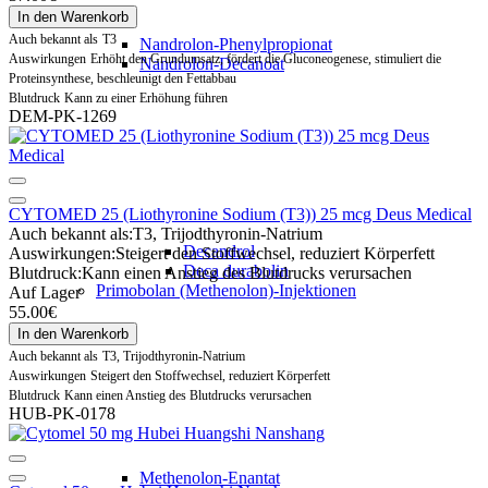
In den Warenkorb
Auch bekannt als
T3
Nandrolon-Phenylpropionat
Auswirkungen
Erhöht den Grundumsatz, fördert die Gluconeogenese, stimuliert die
Nandrolon-Decanoat
Proteinsynthese, beschleunigt den Fettabbau
Blutdruck
Kann zu einer Erhöhung führen
DEM-PK-1269
CYTOMED 25 (Liothyronine Sodium (T3)) 25 mcg Deus Medical
Auch bekannt als:
T3, Trijodthyronin-Natrium
Decandrol
Auswirkungen:
Steigert den Stoffwechsel, reduziert Körperfett
Deca durabolin
Blutdruck:
Kann einen Anstieg des Blutdrucks verursachen
Primobolan (Methenolon)-Injektionen
Auf Lager
55.00€
In den Warenkorb
Auch bekannt als
T3, Trijodthyronin-Natrium
Auswirkungen
Steigert den Stoffwechsel, reduziert Körperfett
Blutdruck
Kann einen Anstieg des Blutdrucks verursachen
HUB-PK-0178
Methenolon-Enantat