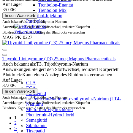
Auf Lager
Trenbolon-Enantat
35.00€
Trenbolon-Mix
Turinabol-Injektion
In den Warenkorb
Parabolan
Auch bekannt als
T3, Trijodthyronin-Natrium
Auswirkungen
Steigert den Stoffwechsel, reduziert Körperfett
Fettverbrenner
Blutdruck
Kann einen Anstieg des Blutdrucks verursachen
MAG-PK-0227
Thyroid Liothyronine (T3) 25 mcg Magnus Pharmaceuticals
Auch bekannt als:
T3, Trijodthyronin-Natrium
Auswirkungen:
Steigert den Stoffwechsel, reduziert Körperfett
Blutdruck:
Kann einen Anstieg des Blutdrucks verursachen
Auf Lager
CLA
37.00€
ECA
In den Warenkorb
Furosemid
Auch bekannt als
T3, Trijodthyronin-Natrium
L-Thyroxin-Natrium/Levothyroxin-Natrium (LT4-
Auswirkungen
Steigert den Stoffwechsel, reduziert Körperfett
Natrium)
Blutdruck
Kann einen Anstieg des Blutdrucks verursachen
Metformin-Hydrochlorid
Phentermin-Hydrochlorid
1
Semaglutid
2
Sibutramin
>
Tirzepatid