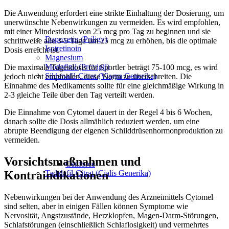
Die Anwendung erfordert eine strikte Einhaltung der Dosierung, um
unerwünschte Nebenwirkungen zu vermeiden. Es wird empfohlen,
mit einer Mindestdosis von 25 mcg pro Tag zu beginnen und sie
Dapoxetin (Priligy)
schrittweise alle 3-5 Tage um 25 mcg zu erhöhen, bis die optimale
Isotretinoin
Dosis erreicht ist.
Magnesium
Modafinil (Provigil)
Die maximale Tagesdosis für Sportler beträgt 75-100 mcg, es wird
Sildenafil-Citrat (Viagra Generika)
jedoch nicht empfohlen, diese Norm zu überschreiten. Die
Einnahme des Medikaments sollte für eine gleichmäßige Wirkung in
2-3 gleiche Teile über den Tag verteilt werden.
Die Einnahme von Cytomel dauert in der Regel 4 bis 6 Wochen,
danach sollte die Dosis allmählich reduziert werden, um eine
abrupte Beendigung der eigenen Schilddrüsenhormonproduktion zu
vermeiden.
Vorsichtsmaßnahmen und
Cenforce
Tadalafil-Citrat (Cialis Generika)
Kontraindikationen
Nebenwirkungen bei der Anwendung des Arzneimittels Cytomel
sind selten, aber in einigen Fällen können Symptome wie
Nervosität, Angstzustände, Herzklopfen, Magen-Darm-Störungen,
Schlafstörungen (einschließlich Schlaflosigkeit) und vermehrtes