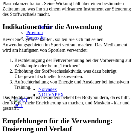
Plasmakonzentration. Seine Wirkung hält über einen bestimmten
Zeitraum an, was ihn zu einem wirksamen Instrument zur Steuerung
des Stoffwechsels macht.
Indikationen für die Anwendung
Femara
Proviron
Tamoxifen
Bevor Sie Cytomel kaufen, sollten Sie sich mit seinen
Anwendungsgebieten im Sport vertraut machen. Das Medikament
wird am häufigsten von Sportlern verwendet:
Beschleunigung der Fettverbrennung bei der Vorbereitung auf
Wettkämpfe oder beim „Trocknen“.
Erhöhung der Stoffwechselaktivität, was dazu beiträgt,
Übergewicht schneller loszuwerden.
Aufrechterhaltung von Energie und Ausdauer bei intensivem
Training.
Nolvadex
NOLVAPEX
Das Medikament ist besonders beliebt bei Bodybuildern, da es hilft,
den Körper mehr Erleichterung zu machen, und Muskeln - klar und
PCT
gestrafft.
Empfehlungen für die Verwendung:
Dosierung und Verlauf