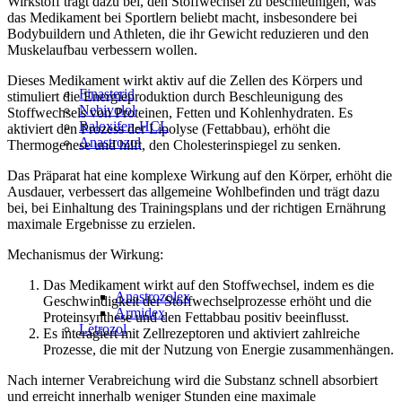
Wirkstoff trägt dazu bei, den Stoffwechsel zu beschleunigen, was
das Medikament bei Sportlern beliebt macht, insbesondere bei
Bodybuildern und Athleten, die ihr Gewicht reduzieren und den
Muskelaufbau verbessern wollen.
Dieses Medikament wirkt aktiv auf die Zellen des Körpers und
Finasterid
stimuliert die Energieproduktion durch Beschleunigung des
Nebivolol
Stoffwechsels von Proteinen, Fetten und Kohlenhydraten. Es
Raloxifen-HCL
aktiviert den Prozess der Lipolyse (Fettabbau), erhöht die
Anastrozol
Thermogenese und hilft, den Cholesterinspiegel zu senken.
Das Präparat hat eine komplexe Wirkung auf den Körper, erhöht die
Ausdauer, verbessert das allgemeine Wohlbefinden und trägt dazu
bei, bei Einhaltung des Trainingsplans und der richtigen Ernährung
maximale Ergebnisse zu erzielen.
Mechanismus der Wirkung:
Das Medikament wirkt auf den Stoffwechsel, indem es die
Anastrozolex
Geschwindigkeit der Stoffwechselprozesse erhöht und die
Armidex
Proteinsynthese und den Fettabbau positiv beeinflusst.
Letrozol
Es interagiert mit Zellrezeptoren und aktiviert zahlreiche
Prozesse, die mit der Nutzung von Energie zusammenhängen.
Nach interner Verabreichung wird die Substanz schnell absorbiert
und erreicht innerhalb weniger Stunden eine maximale