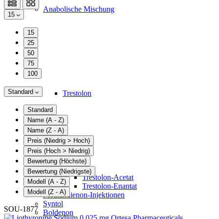
Anabolische Mischung
15
15
25
50
75
100
Standard
Trestolon
Standard
Name (A - Z)
Name (Z - A)
Preis (Niedrig > Hoch)
Preis (Hoch > Niedrig)
Bewertung (Höchste)
Bewertung (Niedrigste)
Trestolon-Acetat
Modell (A - Z)
Trestolon-Enantat
Modell (Z - A)
Methandienon-Injektionen
Syntol
SOU-1877
Boldenon