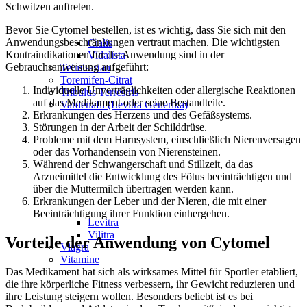
Schwitzen auftreten.
Bevor Sie Cytomel bestellen, ist es wichtig, dass Sie sich mit den
Anwendungsbeschränkungen vertraut machen. Die wichtigsten
Cialis
Kontraindikationen für die Anwendung sind in der
Vidalista
Gebrauchsanweisung aufgeführt:
Telmisartan
Toremifen-Citrat
Individuelle Unverträglichkeiten oder allergische Reaktionen
Tribulus Terrestris
auf das Medikament oder seine Bestandteile.
Vardenafil (Levitra Generika)
Erkrankungen des Herzens und des Gefäßsystems.
Störungen in der Arbeit der Schilddrüse.
Probleme mit dem Harnsystem, einschließlich Nierenversagen
oder das Vorhandensein von Nierensteinen.
Während der Schwangerschaft und Stillzeit, da das
Arzneimittel die Entwicklung des Fötus beeinträchtigen und
über die Muttermilch übertragen werden kann.
Erkrankungen der Leber und der Nieren, die mit einer
Beeinträchtigung ihrer Funktion einhergehen.
Levitra
Vilitra
Vorteile der Anwendung von Cytomel
Viagra
Vitamine
Das Medikament hat sich als wirksames Mittel für Sportler etabliert,
die ihre körperliche Fitness verbessern, ihr Gewicht reduzieren und
ihre Leistung steigern wollen. Besonders beliebt ist es bei