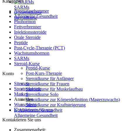
Kategorien
SARMs
Aromatasehemmer
Allgemeine Gesundheit
Steroidkurse
Phohormon
Fettverbrenner
Injektionssteroide
Orale Steroide
Peptide
Post-Cycle-Therapie (PCT)
Wachstumshormon
SARMs
Steroid-Kurse
Peptid-Kurse
Post-Kurs-Therapie
Konto
Steroidkurse für Anfänger
Sitemap
Steroidkurse für Frauen
Sportredakteur
Steroidkurse für Muskelaufbau
Marken
Steroidkurse Solo
Anmelden
Steroidkurse zur Körperdefinition (Magerzuwachs)
Wunschliste
Steroidkurse zur Kraftsteigerung
Kontaktieren Sie uns
Allgemeine Gesundheit
Kontaktieren Sie uns
Zusammenarbeit: