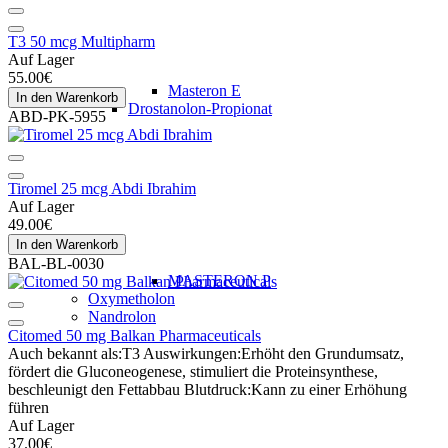
T3 50 mcg Multipharm
Auf Lager
55.00€
Masteron E
In den Warenkorb
Drostanolon-Propionat
ABD-PK-5955
Tiromel 25 mcg Abdi Ibrahim
Auf Lager
49.00€
In den Warenkorb
BAL-BL-0030
MASTERON P
Oxymetholon
Nandrolon
Citomed 50 mg Balkan Pharmaceuticals
Auch bekannt als:
T3
Auswirkungen:
Erhöht den Grundumsatz,
fördert die Gluconeogenese, stimuliert die Proteinsynthese,
beschleunigt den Fettabbau
Blutdruck:
Kann zu einer Erhöhung
führen
Auf Lager
37.00€