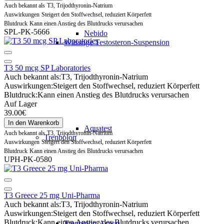
Auch bekannt als
T3, Trijodthyronin-Natrium
Auswirkungen
Steigert den Stoffwechsel, reduziert Körperfett
Blutdruck
Kann einen Anstieg des Blutdrucks verursachen
SPL-PK-5666
Nebido
Wässrige Testosteron-Suspension
T3 50 mcg SP Laboratories
Auch bekannt als:
T3, Trijodthyronin-Natrium
Auswirkungen:
Steigert den Stoffwechsel, reduziert Körperfett
Blutdruck:
Kann einen Anstieg des Blutdrucks verursachen
Auf Lager
39.00€
In den Warenkorb
Aquatest
Auch bekannt als
T3, Trijodthyronin-Natrium
Trenbolon
Auswirkungen
Steigert den Stoffwechsel, reduziert Körperfett
Blutdruck
Kann einen Anstieg des Blutdrucks verursachen
UPH-PK-0580
T3 Greece 25 mg Uni-Pharma
Auch bekannt als:
T3, Trijodthyronin-Natrium
Auswirkungen:
Steigert den Stoffwechsel, reduziert Körperfett
Blutdruck:
Kann einen Anstieg des Blutdrucks verursachen
Trenbolon-Acetat