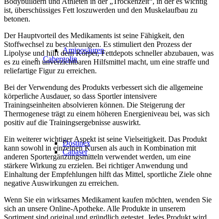
Bodybuildern und Athleten in der „Trockenzeit“, in der es wichtig
ist, überschüssiges Fett loszuwerden und den Muskelaufbau zu
betonen.
Der Hauptvorteil des Medikaments ist seine Fähigkeit, den
Stoffwechsel zu beschleunigen. Es stimuliert den Prozess der
Aminosäuren
Lipolyse und hilft dem Körper, Fettdepots schneller abzubauen, was
Cabergolin
es zu einem unverzichtbaren Hilfsmittel macht, um eine straffe und
reliefartige Figur zu erreichen.
Bei der Verwendung des Produkts verbessert sich die allgemeine
körperliche Ausdauer, so dass Sportler intensivere
Trainingseinheiten absolvieren können. Die Steigerung der
Thermogenese trägt zu einem höheren Energieniveau bei, was sich
positiv auf die Trainingsergebnisse auswirkt.
Ein weiterer wichtiger Aspekt ist seine Vielseitigkeit. Das Produkt
Dostinex
kann sowohl in einzelnen Kursen als auch in Kombination mit
Cabaser
anderen Sportergänzungsmitteln verwendet werden, um eine
stärkere Wirkung zu erzielen. Bei richtiger Anwendung und
Einhaltung der Empfehlungen hilft das Mittel, sportliche Ziele ohne
negative Auswirkungen zu erreichen.
Wenn Sie ein wirksames Medikament kaufen möchten, wenden Sie
sich an unsere Online-Apotheke. Alle Produkte in unserem
Sortiment sind original und gründlich getestet. Jedes Produkt wird