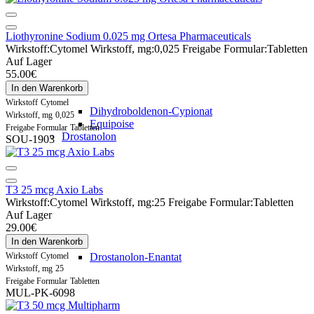
Liothyronine Sodium 0.025 mg Ortesa Pharmaceuticals
Wirkstoff:
Cytomel
Wirkstoff, mg:
0,025
Freigabe Formular:
Tabletten
Auf Lager
55.00€
In den Warenkorb
Wirkstoff
Cytomel
Dihydroboldenon-Cypionat
Wirkstoff, mg
0,025
Equipoise
Freigabe Formular
Tabletten
Drostanolon
SOU-1903
T3 25 mcg Axio Labs
Wirkstoff:
Cytomel
Wirkstoff, mg:
25
Freigabe Formular:
Tabletten
Auf Lager
29.00€
In den Warenkorb
Wirkstoff
Cytomel
Drostanolon-Enantat
Wirkstoff, mg
25
Freigabe Formular
Tabletten
MUL-PK-6098