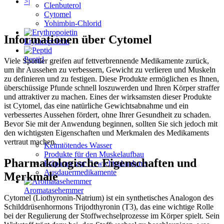
>|
Clenbuterol
Cytomel
Yohimbin-Chlorid
Informationen über Cytomel
Erythropoietin
Peptid
Viele Sportler greifen auf fettverbrennende Medikamente zurück,
um ihr Aussehen zu verbessern, Gewicht zu verlieren und Muskeln
zu definieren und zu festigen. Diese Produkte ermöglichen es Ihnen,
überschüssige Pfunde schnell loszuwerden und Ihren Körper straffer
und attraktiver zu machen. Eines der wirksamsten dieser Produkte
ist Cytomel, das eine natürliche Gewichtsabnahme und ein
verbessertes Aussehen fördert, ohne Ihrer Gesundheit zu schaden.
Bevor Sie mit der Anwendung beginnen, sollten Sie sich jedoch mit
den wichtigsten Eigenschaften und Merkmalen des Medikaments
vertraut machen.
Keimtötendes Wasser
Produkte für den Muskelaufbau
Pharmakologische Eigenschaften und
Präparate zur Gewichtsabnahme
Ausdauermedikamente
Merkmale
Aromatasehemmer
Cytomel (Liothyronin-Natrium) ist ein synthetisches Analogon des
Schilddrüsenhormons Trijodthyronin (T3), das eine wichtige Rolle
bei der Regulierung der Stoffwechselprozesse im Körper spielt. Sein