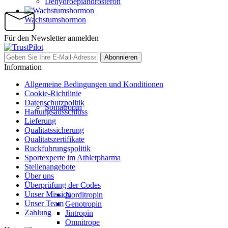
Dehydroepiandrosteron
Wachstumshormon
Für den Newsletter anmelden
Abonnieren
Information
Allgemeine Bedingungen und Konditionen
Cookie-Richtlinie
Datenschutzpolitik
Somatropin
Haftungsausschluss
Lieferung
Qualitatssicherung
Qualitatszertifikate
Ruckfuhrungspolitik
Sportexperte im Athletpharma
Stellenangebote
Über uns
Überprüfung der Codes
Unser Mission
Norditropin
Unser Team
Genotropin
Zahlung
Jintropin
Omnitrope